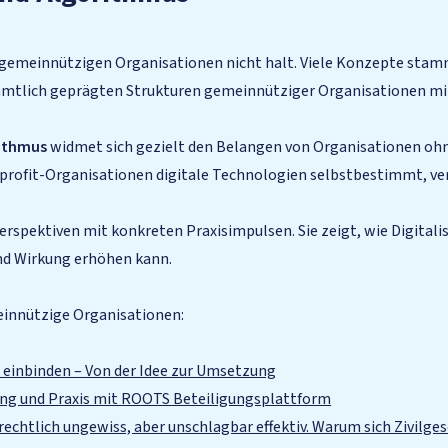
 gemeinnützigen Organisationen nicht halt. Viele Konzepte stamm
amtlich geprägten Strukturen gemeinnütziger Organisationen mit
ithmus
widmet sich gezielt den Belangen von Organisationen oh
nprofit-Organisationen digitale Technologien selbstbestimmt, v
rspektiven mit konkreten Praxisimpulsen. Sie zeigt, wie Digitali
und Wirkung erhöhen kann.
meinnützige Organisationen:
 einbinden – Von der Idee zur Umsetzung
rung und Praxis mit ROOTS Beteiligungsplattform
echtlich ungewiss, aber unschlagbar effektiv. Warum sich Zivilge