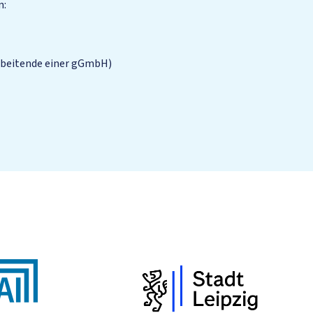
n:
arbeitende einer gGmbH)