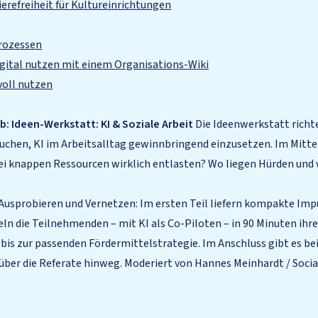
rierefreiheit für Kultureinrichtungen
prozessen
igital nutzen mit einem Organisations-Wiki
voll nutzen
: Ideen-Werkstatt: KI & Soziale Arbeit
Die Ideenwerkstatt richte
uchen, KI im Arbeitsalltag gewinnbringend einzusetzen. Im Mitte
ei knappen Ressourcen wirklich entlasten? Wo liegen Hürden und 
usprobieren und Vernetzen: Im ersten Teil liefern kompakte Impu
eln die Teilnehmenden – mit KI als Co-Piloten – in 90 Minuten ihr
s zur passenden Fördermittelstrategie. Im Anschluss gibt es bei
ber die Referate hinweg. Moderiert von Hannes Meinhardt / Socia